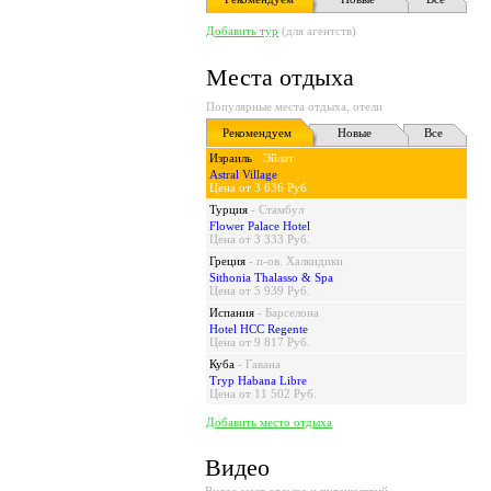
Добавить тур
(для агентств)
Места отдыха
Популярные места отдыха, отели
Рекомендуем
Новые
Все
Израиль
-
Эйлат
Astral Village
Цена от 3 636 Руб.
Турция
-
Стамбул
Flower Palace Hotel
Цена от 3 333 Руб.
Греция
-
п-ов. Халкидики
Sithonia Thalasso & Spa
Цена от 5 939 Руб.
Испания
-
Барселона
Hotel HCC Regente
Цена от 9 817 Руб.
Куба
-
Гавана
Tryp Habana Libre
Цена от 11 502 Руб.
Добавить место отдыха
Видео