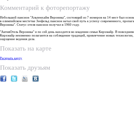
Комментарий к фоторепортажу
Небольшой пансион "Альпенхайм Вероника", состоящий из 7 номеров на 14 мест был основ
в олимпийском местечке Зеефельд пансион начал свой путь к успеху современного, пропа
Вероника". Статус отеля пансион получил в 1960 году.
"АктивОтель Вероника" и по сей день находится во владении семьи Кирхмайр. В повседнев
Кирхмайр неизменно полагаются на соблюдение традиций, привлечение новых технологии, 
ощущение ведения дела.
Показать на карте
Раскрыть карту
Показать друзьям