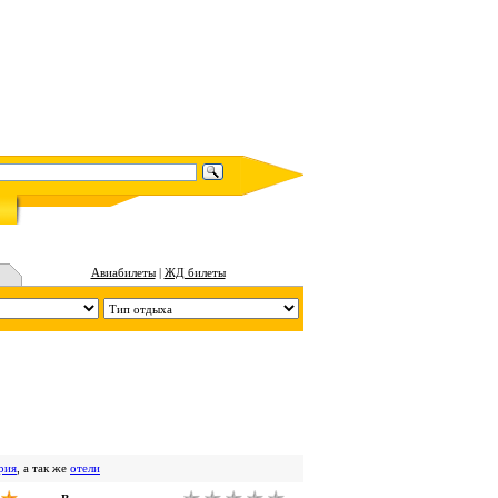
Авиабилеты
|
ЖД билеты
рия
, а так же
отели