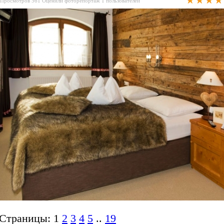
Просмотров
561
Оценили фоторепортаж
1
пользователей
Страницы: 1
2
3
4
5
..
19